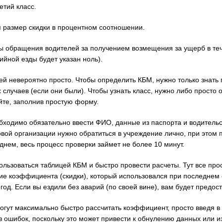
етий класс.
 размер скидки в процентном соотношении.
обращения водителей за получением возмещения за ущерб в тече
ийной езды будет указан ноль).
ей невероятно просто. Чтобы определить КБМ, нужно только знать
 случаев (если они были). Чтобы узнать класс, нужно либо просто 
те, заполнив простую форму.
бходимо обязательно ввести ФИО, данные из паспорта и водительс
вой организации нужно обратиться в учреждение лично, при этом 
днем, весь процесс проверки займет не более 10 минут.
пользоваться таблицей КБМ и быстро провести расчеты. Тут все про
ение коэффициента (скидки), который использовался при последне
од. Если вы ездили без аварий (по своей вине), вам будет предост
огут максимально быстро рассчитать коэффициент, просто введя в
 ошибок, поскольку это может привести к обнулению данных или и