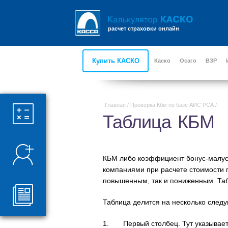
расчет страховки онлайн
Купить КАСКО
Каско
Осаго
ВЗР
Главная
/
Проверка Кбм по базе АИС РСА
/
Таблица КБМ
КБМ либо коэффициент бонус-малус 
компаниями при расчете стоимости п
повышенным, так и пониженным. Та
Таблица делится на несколько след
1. Первый столбец. Тут указываетс