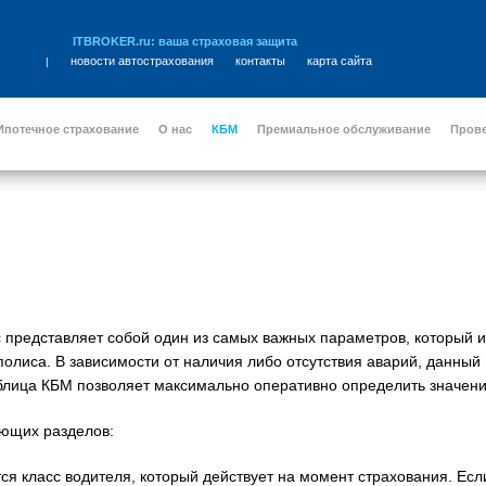
ITBROKER.ru: ваша страховая защита
новости автострахования
контакты
карта сайта
|
Ипотечное страхование
О нас
КБМ
Премиальное обслуживание
Пров
представляет собой один из самых важных параметров, который 
олиса. В зависимости от наличия либо отсутствия аварий, данный
блица КБМ позволяет максимально оперативно определить значен
ующих разделов:
я класс водителя, который действует на момент страхования. Ес