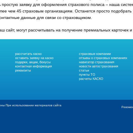
ть простую заявку для оформления страхового полиса – наша сист
ее чем 45 страховым организациям. Останется просто подобрать
 контактные данные для связи со страховщиком.
ш сайт, могут рассчитывать на получение премиальных карточек и
рассчитать каско
страховые компании
оставить заявку на каско
отзывы о страховых компаниях
подарки, акции, бонусы
навигатор страхования
контактная информация
новости автострахования
реквизиты
статьи
пункты ТО
расчеты КАСКО
ены При использовании материалов сайта
Рекомен