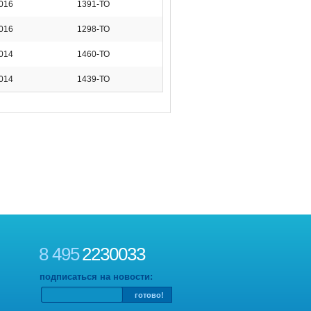
2016
1391-ТО
2016
1298-ТО
2014
1460-ТО
2014
1439-ТО
8 495
2230033
подписаться на новости: