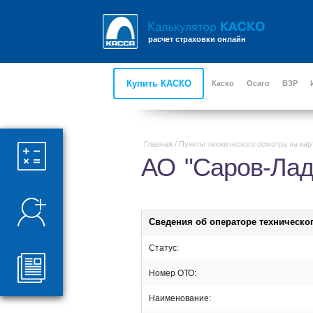
расчет страховки онлайн
Купить КАСКО
Каско
Осаго
ВЗР
Главная
/
Пункты технического осмотра на кар
АО "Саров-Лад
Сведения об операторе техническо
Статус:
Номер ОТО:
Наименование: