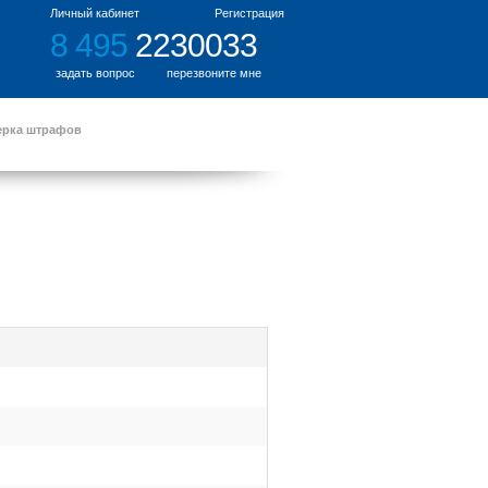
Личный кабинет
Регистрация
8 495
2230033
задать вопрос
перезвоните мне
ерка штрафов