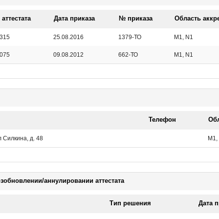
аттестата
Дата приказа
№ приказа
Область аккр
315
25.08.2016
1379-ТО
M1, N1
075
09.08.2012
662-ТО
M1, N1
Телефон
Об
 Силкина, д. 48
M1,
зобновлении/аннулировании аттестата
Тип решения
Дата п