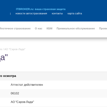
ITBROKER.ru: ваша страховая защита
новости автострахования
контакты
карта сайта
|
Ипотечное страхование
О нас
КБМ
Премиальное обслуживание
Пров
те
/
АО "Саров-Лада"
а"
го осмотра
Аттестат действителен
06102
АО "Саров-Лада"