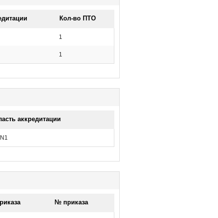
едитации
Кол-во ПТО
1
1
ласть аккредитации
 N1
риказа
№ приказа