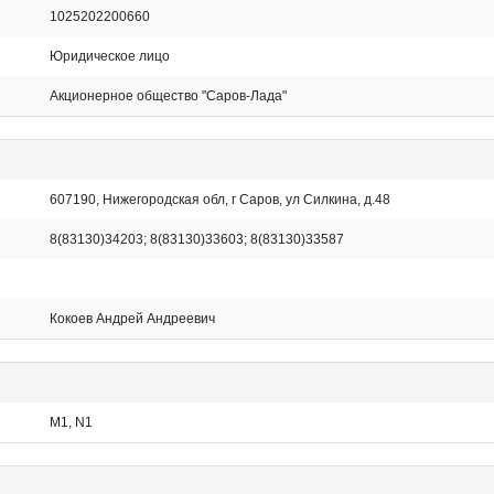
1025202200660
Юридическое лицо
Акционерное общество "Саров-Лада"
607190, Нижегородская обл, г Саров, ул Силкина, д.48
8(83130)34203; 8(83130)33603; 8(83130)33587
Кокоев Андрей Андреевич
M1, N1