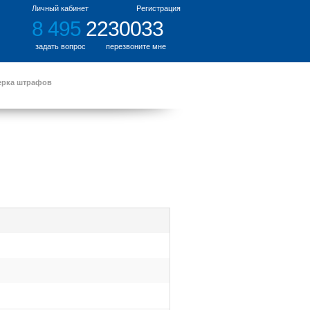
Личный кабинет
Регистрация
8 495
2230033
задать вопрос
перезвоните мне
ерка штрафов