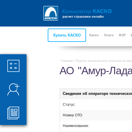
расчет страховки онлайн
Купить КАСКО
Каско
Осаго
ВЗР
Главная
/
Пункты технического осмотра на кар
АО "Амур-Лада
Сведения об операторе техническо
Статус:
Номер ОТО:
Наименование: