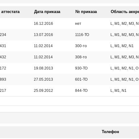
аттестата
Дата приказа
№ приказа
Область аккр
16.12.2016
нет
L, M1, M2, M3, N
234
13.07.2016
1116-ТО
L, M1, M2, M3, N
431
11.02.2014
300-то
L, M1, M2, N1
432
11.02.2014
308-то
L, M1, M2, M3, N
172
19.08.2013
930-ТО
L, M1, M2, N1, O
893
27.05.2013
601-ТО
L, M1, M2, N1, O
217
25.09.2012
844-ТО
L, M1, N1
Телефон