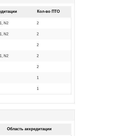
едитации
Кол-во ПТО
1, N2
2
1, N2
2
2
1, N2
2
2
1
1
Область аккредитации