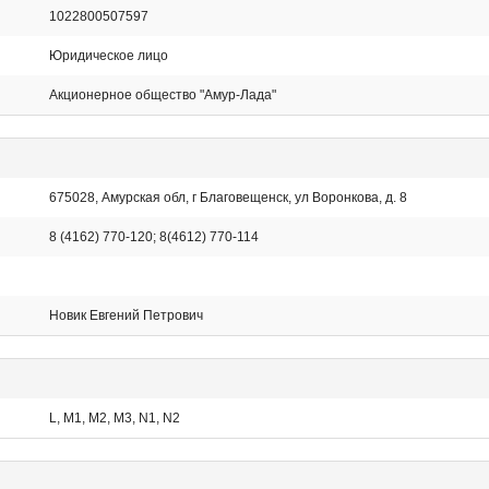
1022800507597
Юридическое лицо
Акционерное общество "Амур-Лада"
675028, Амурская обл, г Благовещенск, ул Воронкова, д. 8
8 (4162) 770-120; 8(4612) 770-114
Новик Евгений Петрович
L, M1, M2, M3, N1, N2