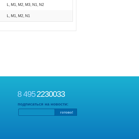
L, M1, M2, M3, N1, N2
L, M1, M2, N1
8 495
2230033
подписаться на новости: