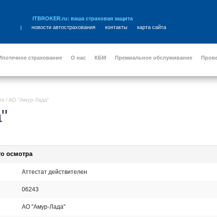
ITBROKER.ru: ваша страховая защита
новости автострахования
контакты
карта сайта
|
Ипотечное страхование
О нас
КБМ
Премиальное обслуживание
Пров
те
/
АО "Амур-Лада"
"
го осмотра
Аттестат действителен
06243
АО "Амур-Лада"