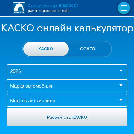
расчет страховки онлайн
КАСКО онлайн калькулятор
КАСКО
ОСАГО