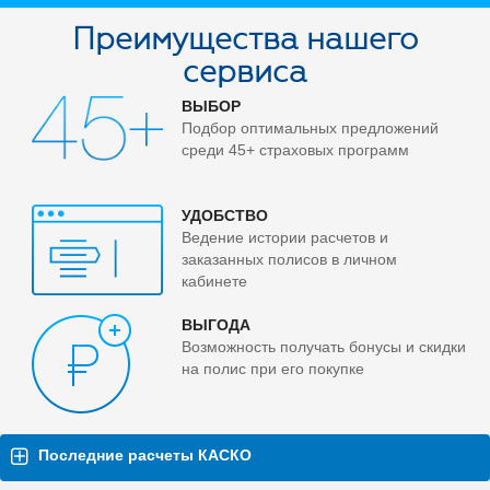
Преимущества нашего
сервиса
ВЫБОР
Подбор оптимальных предложений
среди 45+ страховых программ
УДОБСТВО
Ведение истории расчетов и
заказанных полисов в личном
кабинете
ВЫГОДА
Возможность получать бонусы и скидки
на полис при его покупке
Последние расчеты КАСКО