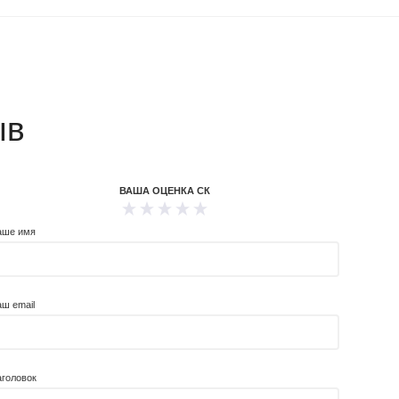
ыв
ВАША ОЦЕНКА СК
аше имя
аш email
аголовок