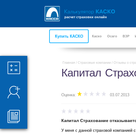
расчет страховки онлайн
Купить КАСКО
Каско
Осаго
ВЗР
Главная
/
Страховые компании
/
Отзывы о стр
Капитал Страх
Оценка:
03.07.2013
Капитал Страхование отказываетс
У меня с данной страховой компанией с