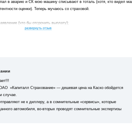
опал в аварию и СК мою машину списывают в тоталь (хотя, кто видел ма
тентности оценки). Теперь мучаюсь со страховой.
заявление (что бы отсрочить выплату);
развернуть отзыв
ации страхового дела (ст.10 п.5) не желают выплачивать всю страховую 
ает закон я получить от них не могу.
нуться с данной СК, будьте осторожны!
вании
ет!!!
и ОАО
«
Капиталл Страхование» — дешевая цена на Каско обойдется
м случае.
отправляют не к диллеру, а в сомнительные
«
сервисы», которые
данного автомобиля, во-вторых проводят сомнительные экспертизы
кт об экспертизе, сделанной по фотографиям, а не при осмотре
и это не жестянка) может затянуться до полугода и никто не несет
ого вида автомобиля. Бойтесь, обходите стороной эту конторку.