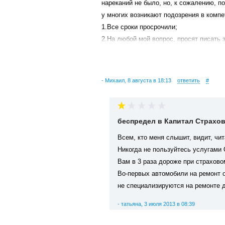
нареканий не было, но, к сожалению, п
у многих возникают подозрения в компе
1.Все сроки просрочили;
2.На любой мой вопрос, просят писать 
3.В соответствии с законом об организ
И внятного ответа, почему СК не соблюд
Всех предупреждаю, если хотите столк
- Михаил, 8 августа в 18:13
ответить
#
беспредел в Капитал Страхо
Всем, кто меня слышит, видит, чита
Никогда не пользуйтесь услугам
Вам в 3 раза дороже при страхово
Во-первых автомобили на ремонт 
не специализируются на ремонте 
и даже не стесняются присылать а
- татьяна, 3 июля 2013 в 08:39
автомобиля, в третьих ремонт
(
есл
ответственности за потерю товарн