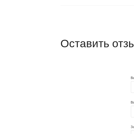
Оставить отз
В
В
З