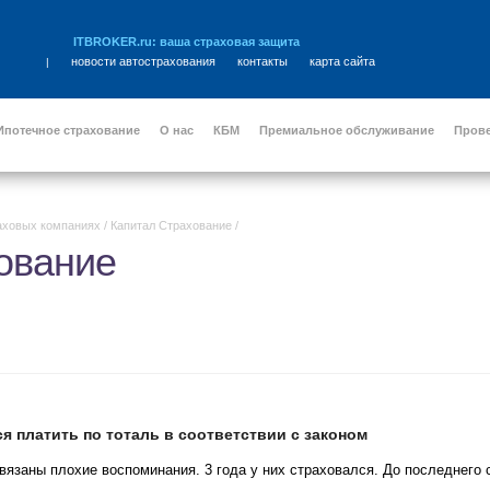
ITBROKER.ru: ваша страховая защита
новости автострахования
контакты
карта сайта
|
Ипотечное страхование
О нас
КБМ
Премиальное обслуживание
Пров
аховых компаниях
/
Капитал Страхование
/
ование
я платить по тоталь в соответствии с законом
вязаны плохие воспоминания. 3 года у них страховался. До последнего 