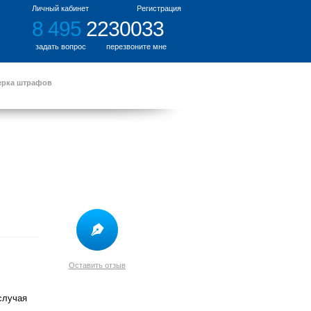
Личный кабинет
Регистрация
8 495
2230033
задать вопрос
перезвоните мне
ерка штрафов
Оставить отзыв
случая